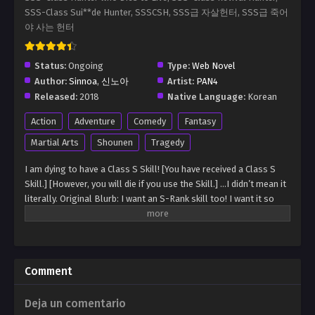
SSS-Class Sui**de Hunter, SSSCSH, SSS급 자살헌터, SSS급 죽어
야 사는 헌터
Status:
Ongoing
Type:
Web Novel
Author:
Sinnoa
,
신노아
Artist:
PAN4
Released:
2018
Native Language:
Korean
Action
Adventure
Comedy
Fantasy
Martial Arts
Shounen
Tragedy
I am dying to have a Class S Skill! [You have received a Class S
Skill.] [However, you will die if you use the Skill.] …I didn’t mean it
literally. Original Blurb: I want an S-Rank skill too! I want it so
badly, I would even die for it! [You have awakened an S-Rank skill.]
[But it only works when you die.] Eh !? WHAT IS THE POINT OF
GETTING ONE IF I DIE !?
Comment
Deja un comentario