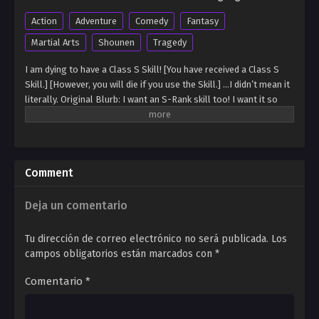
Action
Adventure
Comedy
Fantasy
Martial Arts
Shounen
Tragedy
I am dying to have a Class S Skill! [You have received a Class S
Skill.] [However, you will die if you use the Skill.] …I didn’t mean it
literally. Original Blurb: I want an S-Rank skill too! I want it so
badly, I would even die for it! [You have awakened an S-Rank skill.]
[But it only works when you die.] Eh !? WHAT IS THE POINT OF
GETTING ONE IF I DIE !?
Comment
Deja un comentario
Tu dirección de correo electrónico no será publicada.
Los
campos obligatorios están marcados con
*
Comentario
*