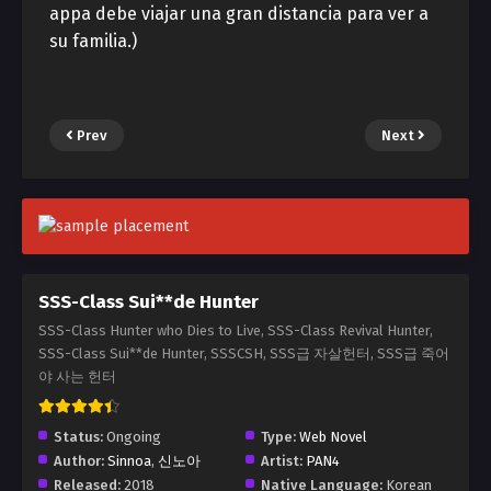
appa debe viajar una gran distancia para ver a
su familia.)
Prev
Next
SSS-Class Sui**de Hunter
SSS-Class Hunter who Dies to Live, SSS-Class Revival Hunter,
SSS-Class Sui**de Hunter, SSSCSH, SSS급 자살헌터, SSS급 죽어
야 사는 헌터
Status:
Ongoing
Type:
Web Novel
Author:
Sinnoa
,
신노아
Artist:
PAN4
Released:
2018
Native Language:
Korean