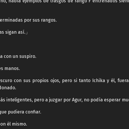
echo, había ejemplos de trasgos de rango F entrenados sien
terminadas por sus rangos.
as sigan así.」
a con un suspiro.
tes manos.
scuro con sus propios ojos, pero si tanto Ichika y él, fuera
ndonado.
más inteligentes, pero a juzgar por Agur, no podía esperar mu
que pudiera confiar.
on él mismo.