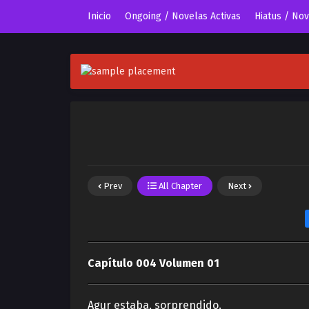
Inicio
Ongoing / Novelas Activas
Hiatus / No
Prev
All Chapter
Next
Capítulo 004 Volumen 01
Agur estaba, sorprendido.