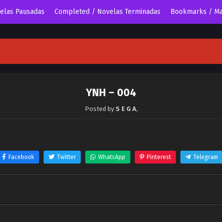
velas Pausadas
Completed / Novelas Terminadas
Bookmarks / Ma
YNH – 004
Posted by
S E G A
,
Facebook
Twitter
WhatsApp
Pinterest
Telegram