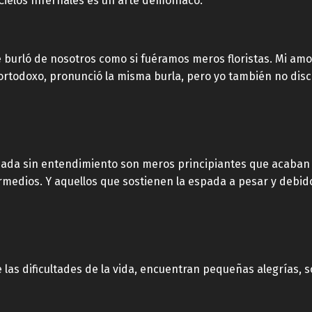
Cielos Infernales es un arte demoníaco.
 burló de nosotros como si fuéramos meros floristas. Mi amo
ortodoxo, pronunció la misma burla, pero yo también no disc
ada sin entendimiento son meros principiantes que acaban 
medios. Y aquellos que sostienen la espada a pesar y debi
as dificultades de la vida, encuentran pequeñas alegrías, so