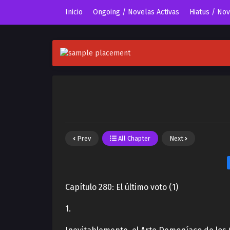
Inicio
Ongoing / Novelas Activas
Hiatus / No
Prev
All Chapter
Next
Capítulo 280: El último voto (1)
1.