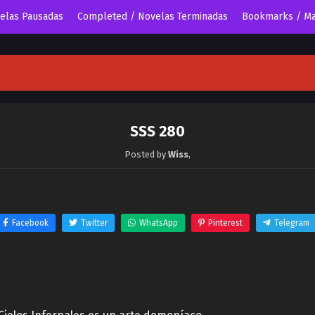
velas Pausadas
Completed / Novelas Terminadas
Bookmarks / Ma
SSS 280
Posted by
Wiss
,
Facebook
Twitter
WhatsApp
Pinterest
Telegram