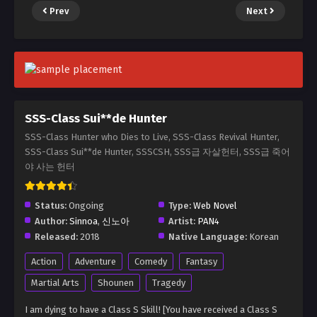
Prev
Next
SSS-Class Sui**de Hunter
SSS-Class Hunter who Dies to Live, SSS-Class Revival Hunter,
SSS-Class Sui**de Hunter, SSSCSH, SSS급 자살헌터, SSS급 죽어
야 사는 헌터
Status:
Ongoing
Type:
Web Novel
Author:
Sinnoa
,
신노아
Artist:
PAN4
Released:
2018
Native Language:
Korean
Action
Adventure
Comedy
Fantasy
Martial Arts
Shounen
Tragedy
I am dying to have a Class S Skill! [You have received a Class S