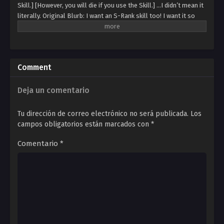
Skill.] [However, you will die if you use the Skill.] …I didn’t mean it
literally. Original Blurb: I want an S-Rank skill too! I want it so
badly, I would even die for it! [You have awakened an S-Rank skill.]
[But it only works when you die.] Eh !? WHAT IS THE POINT OF
GETTING ONE IF I DIE !?
Comment
Deja un comentario
Tu dirección de correo electrónico no será publicada.
Los
campos obligatorios están marcados con
*
Comentario
*