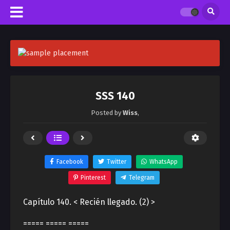
SSS 140
Posted by
Wiss
,
Facebook
Twitter
WhatsApp
Pinterest
Telegram
Capítulo 140. < Recién llegado. (2) >
===== ===== =====