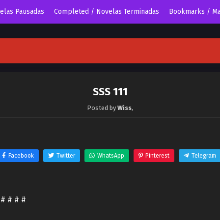
velas Pausadas
Completed / Novelas Terminadas
Bookmarks / Ma
SSS 111
Posted by
Wiss
,
Facebook
Twitter
WhatsApp
Pinterest
Telegram
 # # # #