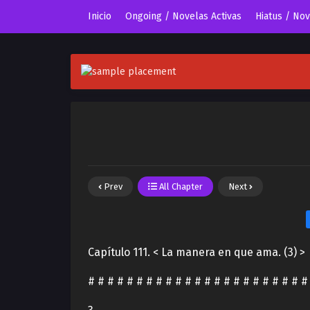
Inicio
Ongoing / Novelas Activas
Hiatus / No
Prev
All Chapter
Next
Capítulo 111. < La manera en que ama. (3) >
# # # # # # # # # # # # # # # # # # # # # # #