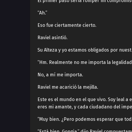
El primer paso sería romper mi compromiso
“Ah.”
Eso fue ciertamente cierto.
Raviel asintió.
Su Alteza y yo estamos obligados por nuest
“Hm. Realmente no me importa la legalidad
No, a mí me importa.
Raviel me acarició la mejilla.
Este es el mundo en el que vivo. Soy leal a
eres mi amante, y cada ciudadano del impe
“Muy bien. ¿Pero podemos esperar que tod
“Está bien, Gongja,” dijo Raviel compuest