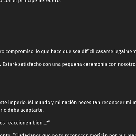
 con el príncipe heredero.
ro compromiso, lo que hace que sea difícil casarse legalmen
. Estaré satisfecho con una pequeña ceremonia con nosotros
 este imperio. Mi mundo y mi nación necesitan reconocer mi m
rio debe aceptarte.
os reaccionen bien…?”
amente. “Ciudadanos que no te reconocen morirán por mis man