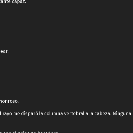
tante capaz.
ear.
honroso.
El rayo me disparó la columna vertebral a la cabeza. Ningun