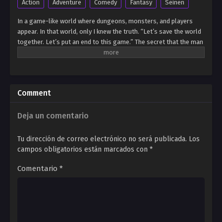
Action
Adventure
Comedy
Fantasy
Seinen
In a game-like world where dungeons, monsters, and players
appear. In that world, only I knew the truth. “Let’s save the world
together. Let’s put an end to this game.” The secret that the man
who’s idolized as the “Messiah who will save the world” is
actually trying to rule it as its emperor. Only I, who experienced
his betrayal. I, who was mu*dered by him and returned to the
past, know the truth.
Comment
Deja un comentario
Tu dirección de correo electrónico no será publicada.
Los
campos obligatorios están marcados con
*
Comentario
*