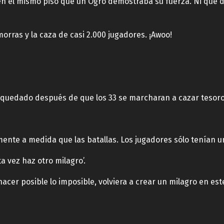
en el mismo piso que un Ogro demostraba su fuerza. Ni que 
orras y la caza de casi 2.000 jugadores. ¡Awoo!
quedado después de que los 33 se marcharan a cazar tesoros.
ente a medida que las batallas. Los jugadores sólo tenían
ta vez haz otro milagro’.
acer posible lo imposible, volviera a crear un milagro en es