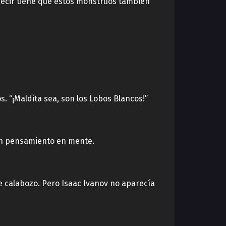
decir tiene que estos monstruos también
 “¡Maldita sea, son los Lobos Blancos!”
 un pensamiento en mente.
te calabozo. Pero Isaac Ivanov no aparecía