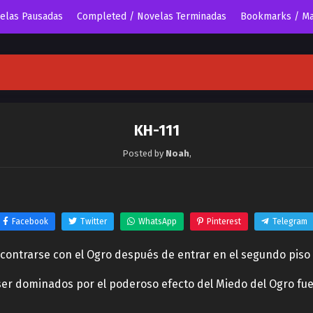
velas Pausadas
Completed / Novelas Terminadas
Bookmarks / Ma
KH-111
Posted by
Noah
,
Facebook
Twitter
WhatsApp
Pinterest
Telegram
contrarse con el Ogro después de entrar en el segundo piso 
ser dominados por el poderoso efecto del Miedo del Ogro fu