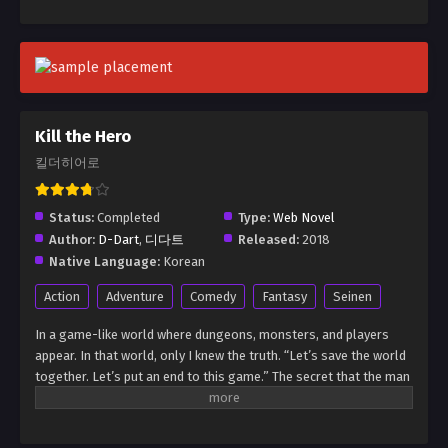
Kill the Hero
킬더히어로
Status:
Completed
Type:
Web Novel
Author:
D-Dart
,
디다트
Released:
2018
Native Language:
Korean
Action
Adventure
Comedy
Fantasy
Seinen
In a game-like world where dungeons, monsters, and players
appear. In that world, only I knew the truth. “Let’s save the world
together. Let’s put an end to this game.” The secret that the man
who’s idolized as the “Messiah who will save the world” is
actually trying to rule it as its emperor. Only I, who experienced
his betrayal. I, who was mu*dered by him and returned to the