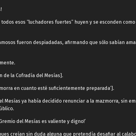
!
 todos esos “luchadores fuertes” huyen y se esconden como r
 famosos fueron despiadadas, afirmando que sólo sabían amas
amente.
n de la Cofradía del Mesías].
zmorra en cuanto esté suficientemente preparada’].
del Mesías ya había decidido renunciar a la mazmorra, sin e
úblico.
l Gremio del Mesías es valiente y digno!’
ues creían sin duda alguna que pretendía desafiar al calaboz