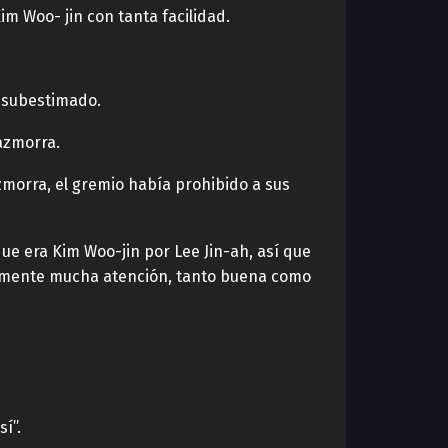
m Woo- jin con tanta facilidad.
a subestimado.
azmorra.
morra, el gremio había prohibido a sus
que era Kim Woo-jin por Lee Jin-ah, así que
tamente mucha atención, tanto buena como
í”.