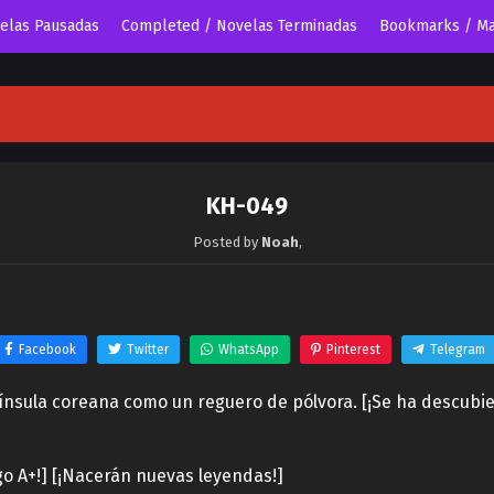
velas Pausadas
Completed / Novelas Terminadas
Bookmarks / Ma
KH-049
Posted by
Noah
,
Facebook
Twitter
WhatsApp
Pinterest
Telegram
nínsula coreana como un reguero de pólvora. [¡Se ha descub
o A+!] [¡Nacerán nuevas leyendas!]