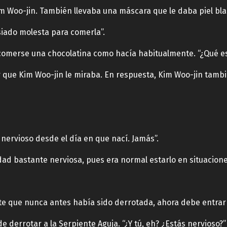
im Woo-jin. También llevaba una máscara que le daba piel bla
iado molesta para comerla”.
 comerse una chocolatina como hacía habitualmente. “¿Qué e
r que Kim Woo-jin le miraba. En respuesta, Kim Woo-jin tamb
ervioso desde el día en que nací. Jamás”.
idad bastante nerviosa, pues era normal estarlo en situacione
rte que nunca antes había sido derrotada, ahora debe entrar
 derrotar a la Serpiente Aguja. “¿Y tú, eh? ¿Estás nervioso?”