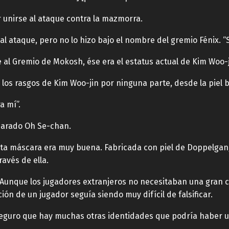
r unirse al ataque contra la mazmorra.
l ataque, pero no lo hizo bajo el nombre del gremio Fénix. “Sr
 al Gremio de Mokosh, ése era el estatus actual de Kim Woo-j
los rasgos de Kim Woo-jin por ninguna parte, desde la piel b
a mí”.
eparado Oh Se-chan.
sta máscara era muy buena. Fabricada con piel de Doppelgang
ravés de ella.
 Aunque los jugadores extranjeros no necesitaban una gran 
ión de un jugador seguía siendo muy difícil de falsificar.
seguro que hay muchas otras identidades que podría haber uti