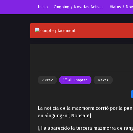
Inicio
Ongoing / Novelas Activas
Hiatus / No
Prev
All Chapter
Next
La noticia de la mazmorra corrió por la pe
en Singung-ni, Nonsan!]
[¡Ha aparecido la tercera mazmorra de rang