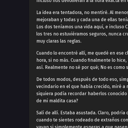
Incluso nos devolverán a la hora exacta en 
La idea era tentadora, no mentiré. Al men
mejoraban y todas y cada una de ellas tení
Los dos teníamos una vida aquí, e incluso 
los tres no estuviéramos seguros, nunca cr
muy claras las reglas.
Cuando lo encontré allí, me quedé en ese c
hora, si no más. Cuando finalmente lo hice
así. Realmente no sé por qué; No es como si
De todos modos, después de todo eso, simp
vecindario en el que había crecido, miré a
siquiera podía recordar haberlos conocido 
de mi maldita casa?
Salí de allí. Estaba asustada. Claro, podrí
cuando te sientes rodeado de extraños co
vayan si simplemente esperas a que pasen.