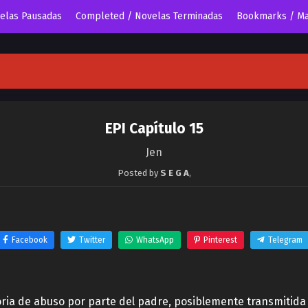
velas Pausadas
Completed / Novelas Terminadas
Bookmarks / Ma
EPI Capítulo 15
Jen
Posted by
S E G A
,
Facebook
Twitter
WhatsApp
Pinterest
Telegram
toria de abuso por parte del padre, posiblemente transmitida