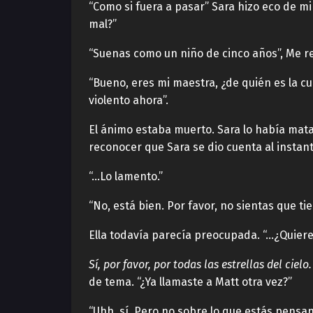
“Como si fuera a pasar” Sara hizo eco de mi 
mal?”
“Suenas como un niño de cinco años”, Me re
“Bueno, eres mi maestra, ¿de quién es la c
violento ahora”.
El ánimo estaba muerto. Sara lo había mat
reconocer que Sara se dio cuenta al instant
“…Lo lamento.”
“No, está bien. Por favor, no sientas que ti
Ella todavía parecía preocupada. “…¿Quiere
Sí, por favor, por todas las estrellas del cielo.
de tema. “¿Ya llamaste a Matt otra vez?”
“Uhh, sí. Pero no sobre lo que estás pensan