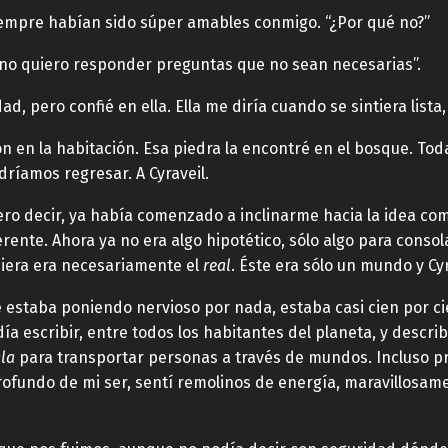
empre habían sido súper amables conmigo. “¿Por qué no?”
no quiero responder preguntas que no sean necesarias”.
d, pero confié en ella. Ella me diría cuando se sintiera lista
ón en la habitación. Esa piedra la encontré en el bosque. To
ríamos regresar. A Cyraveil.
iero decir, ya había comenzado a inclinarme hacia la idea como
ente. Ahora ya no era algo hipotético, sólo algo para conso
uiera era necesariamente el
real
. Éste era sólo un mundo y Cyr
estaba poniendo nervioso por nada, estaba casi cien por cie
a escribir, entre todos los habitantes del planeta, y describe
la
para transportar personas a través de mundos. Incluso pr
ofundo de mi ser, sentí remolinos de energía, maravillosamen