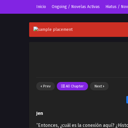
Inicio
Ongoing / Novelas Activas
Hiatus / No
Prev
All Chapter
Next
Jen
“Entonces, ¿cuál es la conexión aquí? ¿His