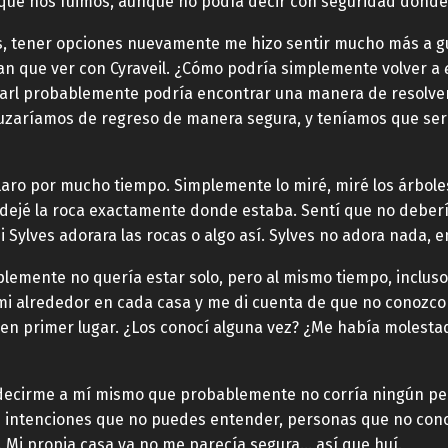
que nos fuimos, aunque no podía decir con seguridad dónde. E
os, tener opciones nuevamente me hizo sentir mucho más a gu
an que ver con Cyraveil. ¿Cómo podría simplemente volver a
Carl probablemente podría encontrar una manera de resolver 
uzaríamos de regreso de manera segura, y teníamos que ser tr
laro por mucho tiempo. Simplemente lo miré, miré los árbole
, dejé la roca exactamente donde estaba. Sentí que no deberí
 Sylves adorara las rocas o algo así. Sylves no adora nada, e
lemente no quería estar solo, pero al mismo tiempo, incluso
 mi alrededor en cada casa y me di cuenta de que no conozco 
en primer lugar. ¿Los conocí alguna vez? ¿Me había molestad
a decirme a mí mismo que probablemente no corría ningún peli
n intenciones que no puedes entender, personas que no con
 Mi propia casa ya no me parecía segura… así que huí.