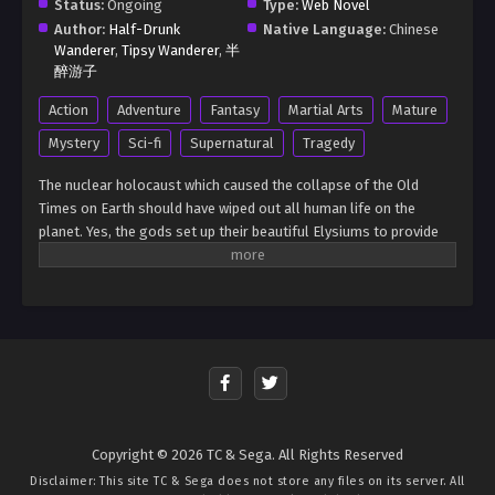
Status:
Ongoing
Type:
Web Novel
Author:
Half-Drunk
Native Language:
Chinese
Wanderer
,
Tipsy Wanderer
,
半
醉游子
Action
Adventure
Fantasy
Martial Arts
Mature
Mystery
Sci-fi
Supernatural
Tragedy
The nuclear holocaust which caused the collapse of the Old
Times on Earth should have wiped out all human life on the
planet. Yes, the gods set up their beautiful Elysiums to provide
sanctuaries for their chosen, but by all rights everyone outside
the elysian lands should’ve perished long ago. Yet somehow,
human life still managed to persist, even in the deadly, mutant-
infested wastelands. Cloudhawk was a young scavenger who
dreamed of being as free as the hawks in the skies, yet seemed
destined to live out his life scrounging for scraps in the
wasteland ruins. Fate, however, is ever-fickle. A chance meeting
with a ragtag group of mercenaries changed the trajectory of his
life, bringing him into a world with mutants and metahumans,
Copyright © 2026 TC & Sega. All Rights Reserved
demonhunters and godslayers, and even gods and demons.
Disclaimer: This site
TC & Sega
does not store any files on its server. All
Cloudhawk would find his own place in a world that was far