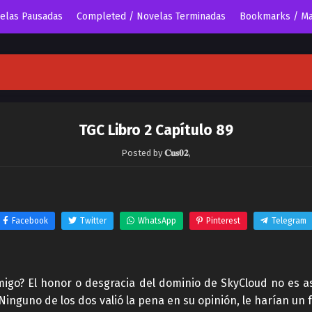
velas Pausadas
Completed / Novelas Terminadas
Bookmarks / Ma
TGC Libro 2 Capítulo 89
Posted by
𝐂𝐮𝐬𝟎𝟐
,
Facebook
Twitter
WhatsApp
Pinterest
Telegram
nmigo? El honor o desgracia del dominio de SkyCloud no es
inguno de los dos valió la pena en su opinión, le harían un 