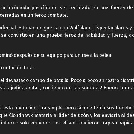
la incómoda posición de ser reclutado en una fuerza de 
cerradas en un feroz combate.
e Infernal estaban en guerra con Wolfblade. Espectaculares y
o, se convirtió en una prueba feroz de habilidad y fuerza,
aminó después de su equipo para unirse a la pelea.
rontación total.
e el devastado campo de batalla. Poco a poco su rostro cicat
stas jodidas ratas, corriendo en las sombras! Bueno, ahora 
esta operación. Era simple, pero simple tenía sus benefici
que Cloudhawk mataría al líder de tizón y los enviaría al des
del infierno solo empeoró. Los elíseos pudieron trapear ráp