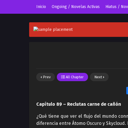
Inicio
Ongoing / Novelas Activas
Hiatus / No
Prev
All Chapter
Next
Capítulo 89 – Reclutas carne de cañón
¿Qué tiene que ver el flujo del mundo co
diferencia entre Átomo Oscuro y Skycloud. N