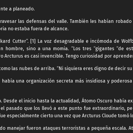
nte a planeado.
ravesar las defensas del valle. También les habían robado 
oria no estaba fuera de alcance.
rd Cutter”. [1] La voz desagradable e incómoda de Wolfb
un hombre, sino a una momia. “Los tres “gigantes “de e
o Arcturus es casi invencible. Tengo curiosidad por aprende
omo las nubes de arriba. “Ni siquiera eres digno de decir s
 había una organización secreta más insidiosa y poderosa
. Desde el inicio hasta la actualidad, Átomo Oscuro había e
 el pasado que los llevó a este punto fue extraordinario, p
 fue especialmente cierto una vez que Arcturus Cloude tomó l
do manejar fueron ataques terroristas a pequeña escala. At