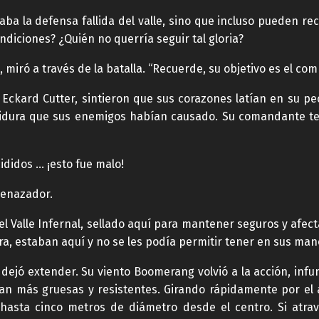
aba la defensa fallida del valle, sino que incluso pueden rec
diciones? ¿Quién no querría seguir tal gloria?
iró a través de la batalla. “Recuerde, su objetivo es el comp
 Eckard Cutter, sintieron que sus corazones latían en su pe
didura que sus enemigos habían causado. Su comandante t
ididos … ¡esto fue malo!
menazador.
l Valle Infernal, sellado aquí para mantener seguros y afect
a, estaban aquí y no se les podía permitir tener en sus man
 dejó extender. Su viento Boomerang volvió a la acción, in
eran más gruesas y resistentes. Girando rápidamente por el 
hasta cinco metros de diámetro desde el centro. Si atrave