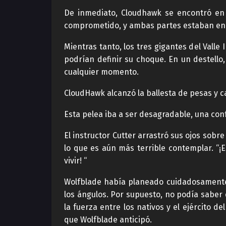
De inmediato, Cloudhawk se encontró en 
comprometido, y ambas partes estaban en
Mientras tanto, los tres gigantes del Vall
podrían definir su choque. En un destell
cualquier momento.
CloudHawk alcanzó la ballesta de pesas y c
Esta pelea iba a ser desagradable, una conf
El instructor Cutter arrastró sus ojos sobr
lo que es aún más terrible contemplar. “¡E
vivir! “
Wolfblade había planeado cuidadosamente 
los ángulos. Por supuesto, no podía saber 
la fuerza entre los nativos y el ejército 
que Wolfblade anticipó.