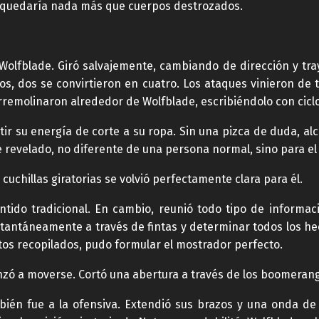
o quedaría nada más que cuerpos destrozados.
Wolfblade. Giró salvajemente, cambiando de dirección y tra
dos, dos se convirtieron en cuatro. Los ataques vinieron de 
rremolinaron alrededor de Wolfblade, escribiéndolo con cicl
ir su energía de corte a su ropa. Sin una pizca de duda, a
ue revelado, no diferente de una persona normal, sino para el 
cuchillas giratorias se volvió perfectamente clara para él.
tido tradicional. En cambio, reunió todo tipo de informaci
nstantáneamente a través de fintas y determinar todos los h
datos recopilados, pudo formular el mostrador perfecto.
enzó a moverse. Cortó una abertura a través de los boomerang
mbién fue a la ofensiva. Extendió sus brazos y una onda d