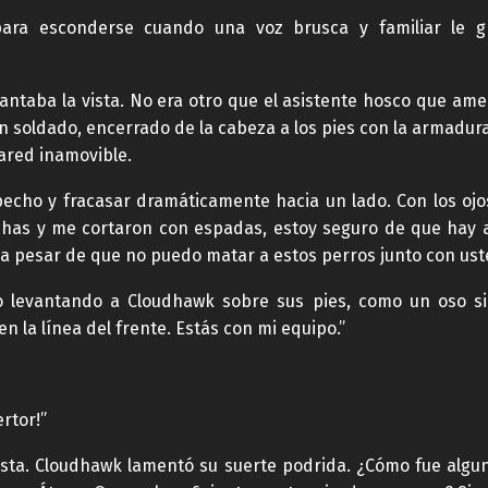
ra esconderse cuando una voz brusca y familiar le grit
antaba la vista. No era otro que el asistente hosco que ame
oldado, encerrado de la cabeza a los pies con la armadura
ared inamovible.
echo y fracasar dramáticamente hacia un lado. Con los ojo
chas y me cortaron con espadas, estoy seguro de que hay 
 a pesar de que no puedo matar a estos perros junto con ust
to levantando a Cloudhawk sobre sus pies, como un oso s
en la línea del frente. Estás con mi equipo.”
rtor!”
llesta. Cloudhawk lamentó su suerte podrida. ¿Cómo fue alg