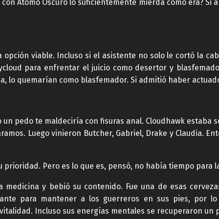
 con Átomo Oscuro lo suficientemente mierda como era? Si a
 opción viable. Incluso si el asistente no solo le cortó la c
ycloud para enfrentar el juicio como desertor y blasfemador.
ulpa, lo quemarían como blasfemador. Si admitió haber actuad
uso un pedo te maldeciría con fisuras anal. Cloudhawk estaba
páramos. Luego vinieron Butcher, Gabriel, Drake y Claudia. E
 prioridad. Pero es lo que es, pensó, no había tiempo para 
 medicina y bebió su contenido. Fue una de esas cervezas 
lante para mantener a los guerreros en sus pies, por l
vitalidad. Incluso sus energías mentales se recuperaron un 