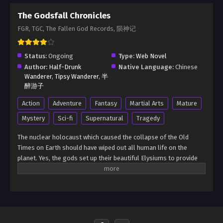
The Godsfall Chronicles
FGR, TGC, The Fallen God Records, 陨神记
Status:
Ongoing
Type:
Web Novel
Author:
Half-Drunk
Native Language:
Chinese
Wanderer
,
Tipsy Wanderer
,
半
醉游子
Action
Adventure
Fantasy
Martial Arts
Mature
Mystery
Sci-fi
Supernatural
Tragedy
The nuclear holocaust which caused the collapse of the Old
Times on Earth should have wiped out all human life on the
planet. Yes, the gods set up their beautiful Elysiums to provide
sanctuaries for their chosen, but by all rights everyone outside
the elysian lands should’ve perished long ago. Yet somehow,
human life still managed to persist, even in the deadly, mutant-
infested wastelands. Cloudhawk was a young scavenger who
dreamed of being as free as the hawks in the skies, yet seemed
destined to live out his life scrounging for scraps in the