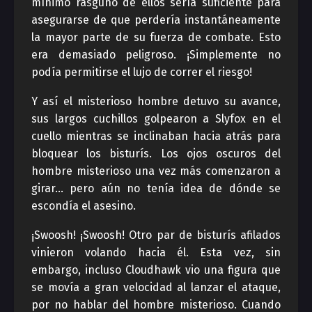
mínimo rasguño de ellos sería suficiente para
asegurarse de que perdería instantáneamente
la mayor parte de su fuerza de combate. Esto
era demasiado peligroso. ¡Simplemente no
podía permitirse el lujo de correr el riesgo!
Y así el misterioso hombre detuvo su avance,
sus largos cuchillos golpearon a Slyfox en el
cuello mientras se inclinaban hacia atrás para
bloquear los bisturís. Los ojos oscuros del
hombre misterioso una vez más comenzaron a
girar… pero aún no tenía idea de dónde se
escondía el asesino.
¡Swoosh! ¡Swoosh! Otro par de bisturís afilados
vinieron volando hacia él. Esta vez, sin
embargo, incluso Cloudhawk vio una figura que
se movía a gran velocidad al lanzar el ataque,
por no hablar del hombre misterioso. Cuando