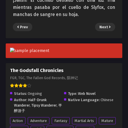
¡Swish! El cuchillo destelló con una luz fría
mientras pasaba por el cuello de Slyfox, con
manchas de sangre en su hoja.
Prev
Next
The Godsfall Chronicles
FGR, TGC, The Fallen God Records, 陨神记
Status:
Ongoing
Type:
Web Novel
Author:
Half-Drunk
Native Language:
Chinese
Wanderer
,
Tipsy Wanderer
,
半
醉游子
Action
Adventure
Fantasy
Martial Arts
Mature