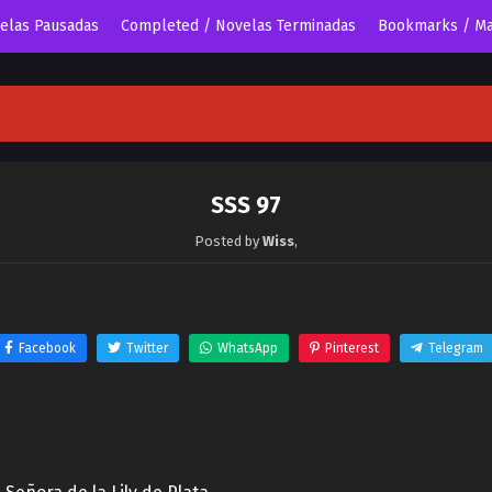
velas Pausadas
Completed / Novelas Terminadas
Bookmarks / Ma
SSS 97
Posted by
Wiss
,
Facebook
Twitter
WhatsApp
Pinterest
Telegram