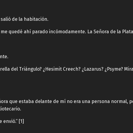
 salió de la habitación.
e me quedé ahí parado incómodamente. La Señora de la Plata L
nte.
trella del Triángulo? ¿Hesimit Creech? ¿Lazarus? ¿Psyme? Mi
ñora que estaba delante de mí no era una persona normal, pe
liotecario.
 envió.” [1]