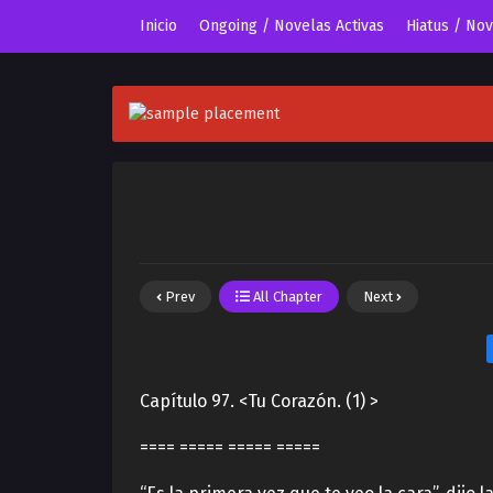
Inicio
Ongoing / Novelas Activas
Hiatus / No
Prev
All Chapter
Next
Capítulo 97. <Tu Corazón. (1) >
==== ===== ===== =====