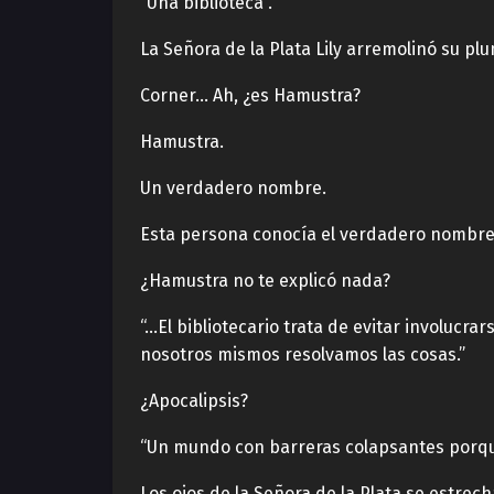
“Una biblioteca”.
La Señora de la Plata Lily arremolinó su p
Corner… Ah, ¿es Hamustra?
Hamustra.
Un verdadero nombre.
Esta persona conocía el verdadero nombre
¿Hamustra no te explicó nada?
“…El bibliotecario trata de evitar involucr
nosotros mismos resolvamos las cosas.”
¿Apocalipsis?
“Un mundo con barreras colapsantes porque
Los ojos de la Señora de la Plata se estrec