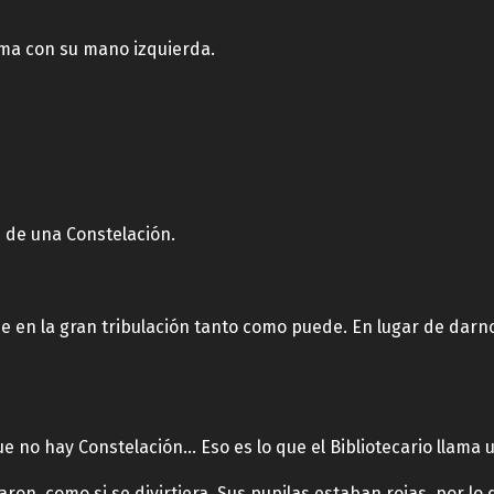
luma con su mano izquierda.
 de una Constelación.
arse en la gran tribulación tanto como puede. En lugar de da
 no hay Constelación… Eso es lo que el Bibliotecario llama 
haron, como si se divirtiera. Sus pupilas estaban rojas, por l