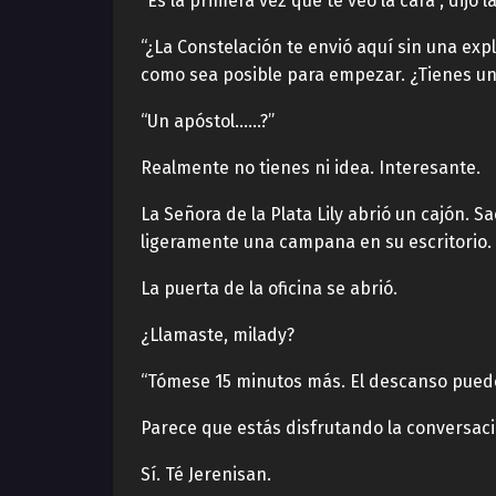
“Es la primera vez que te veo la cara”, dijo l
“¿La Constelación te envió aquí sin una exp
como sea posible para empezar. ¿Tienes una
“Un apóstol……?”
Realmente no tienes ni idea. Interesante.
La Señora de la Plata Lily abrió un cajón. S
ligeramente una campana en su escritorio.
La puerta de la oficina se abrió.
¿Llamaste, milady?
“Tómese 15 minutos más. El descanso pued
Parece que estás disfrutando la conversaci
Sí. Té Jerenisan.