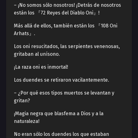
– ¡No somos sólo nosotros! ¡Detrás de nosotros
están los 『72 Reyes del Diablo Oni』!
Más allá de ellos, también están los 『108 Oni
Arhats』.
Los oni resucitados, las serpientes venenosas,
gritaban al unísono.
¡La raza oni es inmortal!
Los duendes se retiraron vacilantemente.
– ¿Por qué esos tipos muertos se levantan y
gritan?
¡Magia negra que blasfema a Dios y a la
naturaleza!
No eran sólo los duendes los que estaban