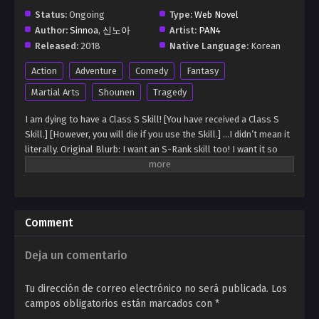
Status:
Ongoing
Type:
Web Novel
Author:
Sinnoa
,
신노아
Artist:
PAN4
Released:
2018
Native Language:
Korean
Action
Adventure
Comedy
Fantasy
Martial Arts
Shounen
Tragedy
I am dying to have a Class S Skill! [You have received a Class S
Skill.] [However, you will die if you use the Skill.] …I didn’t mean it
literally. Original Blurb: I want an S-Rank skill too! I want it so
badly, I would even die for it! [You have awakened an S-Rank skill.]
[But it only works when you die.] Eh !? WHAT IS THE POINT OF
GETTING ONE IF I DIE !?
Comment
Deja un comentario
Tu dirección de correo electrónico no será publicada.
Los
campos obligatorios están marcados con
*