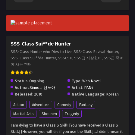
SSS-Class Sui**de Hunter
SSS-Class Hunter who Dies to Live, SSS-Class Revival Hunter,
SSS-Class Sui**de Hunter, SSSCSH, SSS급 자살헌터, SSS급 죽어
야 사는 헌터
Status:
Ongoing
Type:
Web Novel
Author:
Sinnoa
,
신노아
Artist:
PAN4
Released:
2018
Native Language:
Korean
Action
Adventure
Comedy
Fantasy
Martial Arts
Shounen
Tragedy
I am dying to have a Class S Skill! [You have received a Class S
Skill.] [However, you will die if you use the Skill.] …I didn’t mean it