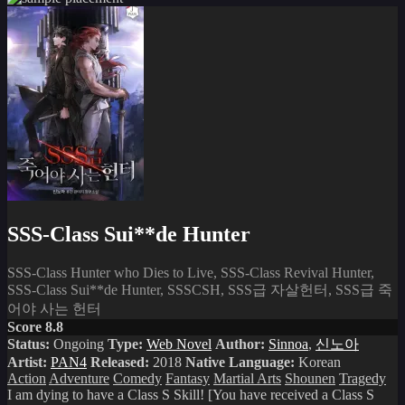
SSS-Class Sui**de Hunter
SSS-Class Hunter who Dies to Live, SSS-Class Revival Hunter,
SSS-Class Sui**de Hunter, SSSCSH, SSS급 자살헌터, SSS급 죽
어야 사는 헌터
Score 8.8
Status:
Ongoing
Type:
Web Novel
Author:
Sinnoa
,
신노아
Artist:
PAN4
Released:
2018
Native Language:
Korean
Action
Adventure
Comedy
Fantasy
Martial Arts
Shounen
Tragedy
I am dying to have a Class S Skill! [You have received a Class S