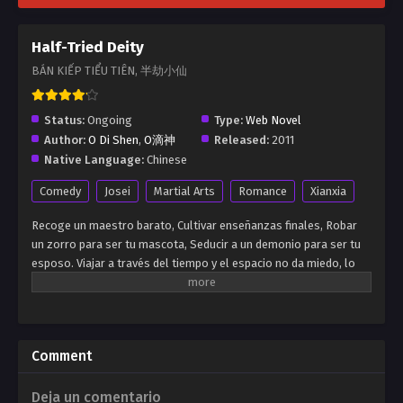
Half-Tried Deity
BÁN KIẾP TIỂU TIÊN, 半劫小仙
Status:
Ongoing
Type:
Web Novel
Author:
O Di Shen
,
O滴神
Released:
2011
Native Language:
Chinese
Comedy
Josei
Martial Arts
Romance
Xianxia
Recoge un maestro barato, Cultivar enseñanzas finales, Robar
un zorro para ser tu mascota, Seducir a un demonio para ser tu
esposo. Viajar a través del tiempo y el espacio no da miedo, lo
único que debe temer es la falta de cultura. Todos dicen que el
camino de cultivo es largo; El mejor camino a caminar es el
camino más adecuado para usted. ¡Eso es solo una mentira!
Viajamos a través del tiempo y el espacio, caminaremos por el
Comment
camino de otras personas para que no tengan camino para
caminar. No hay nada de qué preocuparse si no puede ser
juzgado. Podemos aprobar la prueba de otro y convertirnos en
Deja un comentario