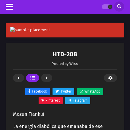
HTD-208
Posted by
Wiss
,
Facebook
Twitter
WhatsApp
Pinterest
Telegram
Mozun Tiankui
La energía diabólica que emanaba de ese