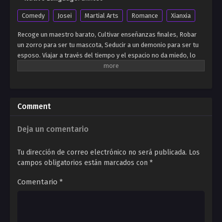
Comedy
Josei
Martial Arts
Romance
Xianxia
Recoge un maestro barato, Cultivar enseñanzas finales, Robar
un zorro para ser tu mascota, Seducir a un demonio para ser tu
esposo. Viajar a través del tiempo y el espacio no da miedo, lo
único que debe temer es la falta de cultura. Todos dicen que el
camino de cultivo es largo; El mejor camino a caminar es el
camino más adecuado para usted. ¡Eso es solo una mentira!
Viajamos a través del tiempo y el espacio, caminaremos por el
Comment
camino de otras personas para que no tengan camino para
caminar. No hay nada de qué preocuparse si no puede ser
juzgado. Podemos aprobar la prueba de otro y convertirnos en
Deja un comentario
nuestra propia deidad.
Tu dirección de correo electrónico no será publicada.
Los
campos obligatorios están marcados con
*
Comentario
*