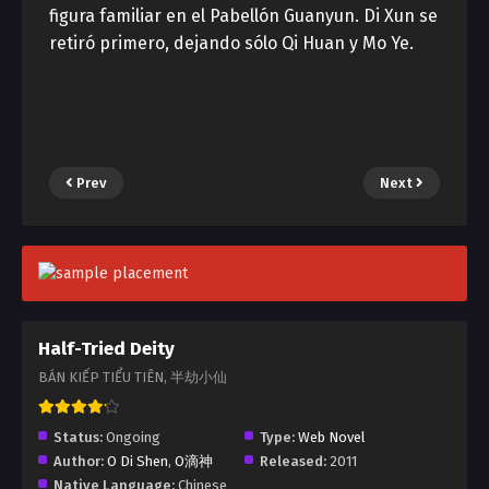
figura familiar en el Pabellón Guanyun. Di Xun se
retiró primero, dejando sólo Qi Huan y Mo Ye.
Prev
Next
Half-Tried Deity
BÁN KIẾP TIỂU TIÊN, 半劫小仙
Status:
Ongoing
Type:
Web Novel
Author:
O Di Shen
,
O滴神
Released:
2011
Native Language:
Chinese