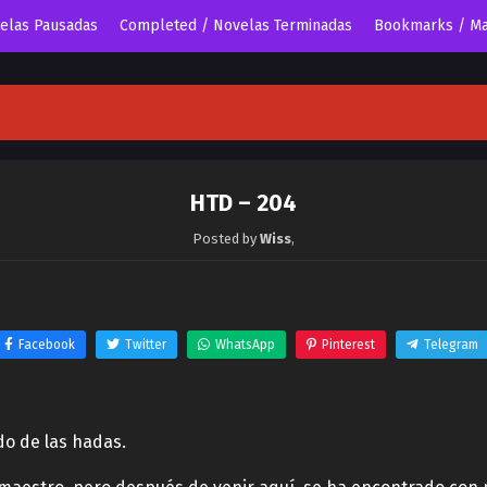
velas Pausadas
Completed / Novelas Terminadas
Bookmarks / Ma
HTD – 204
Posted by
Wiss
,
Facebook
Twitter
WhatsApp
Pinterest
Telegram
do de las hadas.