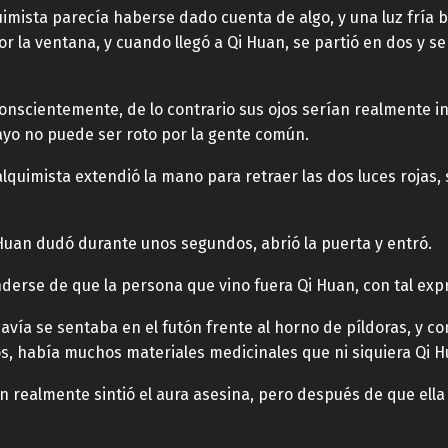
mista parecía haberse dado cuenta de algo, y una luz fría br
r la ventana, y cuando llegó a Qi Huan, se partió en dos y se d
nscientemente, de lo contrario sus ojos serían realmente i
rayo no puede ser roto por la gente común.
alquimista extendió la mano para retraer las dos luces rojas, 
 Huan dudó durante unos segundos, abrió la puerta y entró.
nderse de que la persona que vino fuera Qi Huan, con tal exp
davía se sentaba en el futón frente al horno de píldoras, y 
los, había muchos materiales medicinales que ni siquiera Qi
 realmente sintió el aura asesina, pero después de que ella 