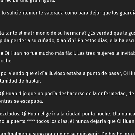
a recibir una gran figura.
ra lo suficientemente valorada como para dejar que los guar
rta tanto el matrimonio de su hermana? ¿Es verdad que le g
mpida perder a su cuñado, Xiao Yin? En estos días, ella ha 
de Qi Huan no fue mucho más fácil. Las tres mujeres la invit
noche.
mpo. Viendo que el día lluvioso estaba a punto de pasar, Qi H
ortunidad de hablar.
, Qi Huan dijo que no podía deshacerse de la enfermedad, de
entras se escapaba.
clados, Qi Huan elige ir a la ciudad por la noche. Ella nunc
 la puerta **** todos los días, él nunca dejaría que Qi Huan 
an finalmente supo por qué no se dejó venir. De hecho, era u