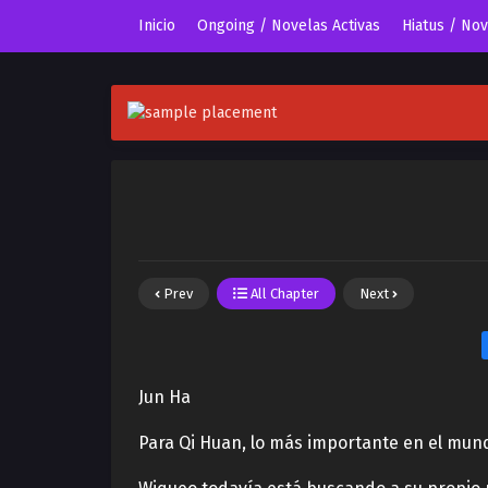
Inicio
Ongoing / Novelas Activas
Hiatus / No
Prev
All Chapter
Next
Jun Ha
Para Qi Huan, lo más importante en el mun