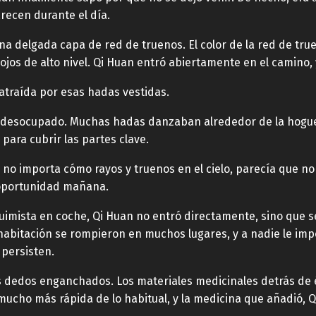
ecen durante el día.
na delgada capa de red de truenos. El color de la red de tr
os de alto nivel. Qi Huan entró abiertamente en el camino, y
atraída por esas hadas vestidas.
e desocupado. Muchas hadas danzaban alrededor de la hogue
o para cubrir las partes clave.
y no importa cómo rayos y truenos en el cielo, parecía que n
a oportunidad mañana.
uimista en coche, Qi Huan no entró directamente, sino que s
habitación se rompieron en muchos lugares, y a nadie le impo
 persisten.
sus dedos enganchados. Los materiales medicinales detrás de
 mucho más rápida de lo habitual, y la medicina que añadió, 