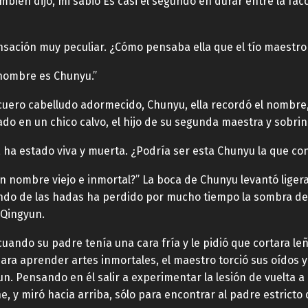
también dijo, mi sabio Es casi el segundo en durar entre la f
sación muy peculiar. ¿Cómo pensaba ella que el tío maestro e
 nombre es Chunyu.”
cuero cabelludo adormecido, Chunyu, ella recordó el nombre, 
ado en un chico calvo, el hijo de su segunda maestra y sobrin
ha estado viva y muerta. ¿Podría ser esta Chunyu la que co
 nombre viejo e inmortal?” La boca de Chunyu levantó lige
ndo de las hadas ha perdido por mucho tiempo la sombra de 
 Qingyun.
uando su padre tenía una cara fría y le pidió que cortara le
a aprender artes inmortales, el maestro torció sus oídos y di
n. Pensando en él salir a experimentar la lesión de vuelta a l
e, y miró hacia arriba, sólo para encontrar al padre estricto 