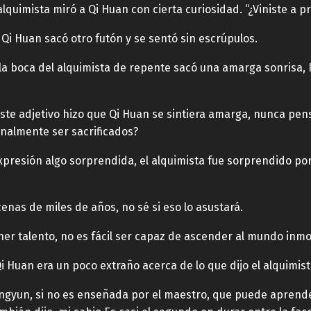
l alquimista miró a Qi Huan con cierta curiosidad. “¿Viniste
 Qi Huan sacó otro futón y se sentó sin escrúpulos.
la boca del alquimista de repente sacó una amarga sonrisa
Este adjetivo hizo que Qi Huan se sintiera amarga, nunca pens
inalmente ser sacrificados?
xpresión algo sorprendida, el alquimista fue sorprendido por 
cenas de miles de años, no sé si eso lo asustará.
ner talento, no es fácil ser capaz de ascender al mundo inmo
i Huan era un poco extraño acerca de lo que dijo el alquimis
ingyun, si no es enseñada por el maestro, que puede aprende