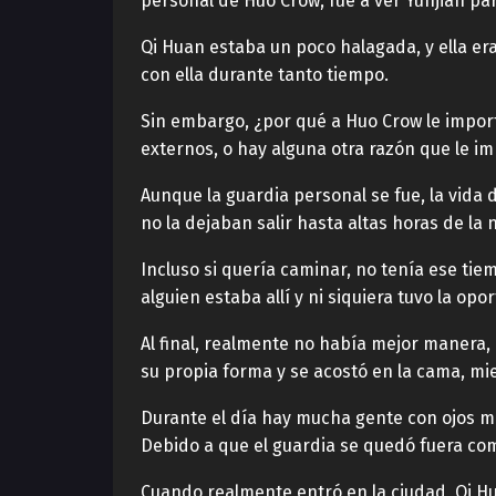
personal de Huo Crow, fue a ver Yunjian par
Qi Huan estaba un poco halagada, y ella e
con ella durante tanto tiempo.
Sin embargo, ¿por qué a Huo Crow le impo
externos, o hay alguna otra razón que le i
Aunque la guardia personal se fue, la vida 
no la dejaban salir hasta altas horas de la 
Incluso si quería caminar, no tenía ese tie
alguien estaba allí y ni siquiera tuvo la op
Al final, realmente no había mejor manera
su propia forma y se acostó en la cama, mi
Durante el día hay mucha gente con ojos mez
Debido a que el guardia se quedó fuera como
Cuando realmente entró en la ciudad, Qi Hu