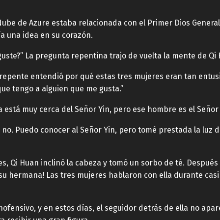
Nube de Azure estaba relacionada con el Primer Dios General,
a una idea en su corazón.
guste?” La pregunta repentina trajo de vuelta la mente de Qi
 repente entendió por qué estas tres mujeres eran tan entusi
 que tengo a alguien que me gusta.”
 está muy cerca del Señor Yin, pero ese hombre es el Señor 
e no. Puedo conocer al Señor Yin, pero tomé prestada la lu
res, Qi Huan inclinó la cabeza y tomó un sorbo de té. Despué
hermana! Las tres mujeres hablaron con ella durante casi di
fensivo, y en estos días, el seguidor detrás de ella no apa