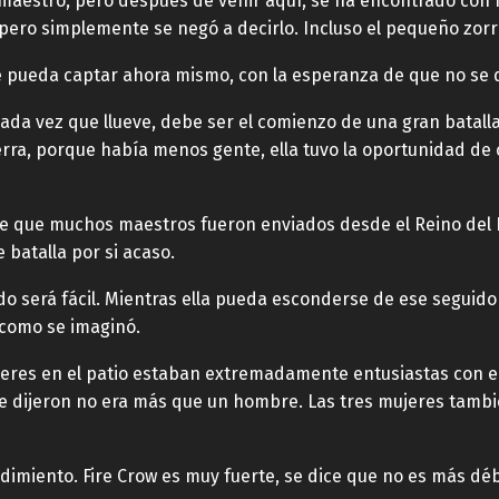
 maestro, pero después de venir aquí, se ha encontrado co
, pero simplemente se negó a decirlo. Incluso el pequeño zor
ue pueda captar ahora mismo, con la esperanza de que no se 
cada vez que llueve, debe ser el comienzo de una gran batall
uerra, porque había menos gente, ella tuvo la oportunidad de 
ice que muchos maestros fueron enviados desde el Reino de
 batalla por si acaso.
odo será fácil. Mientras ella pueda esconderse de ese seguidor
 como se imaginó.
eres en el patio estaban extremadamente entusiastas con ella
 dijeron no era más que un hombre. Las tres mujeres tambié
imiento. Fire Crow es muy fuerte, se dice que no es más débi