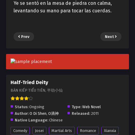
Ye se sentó en la mesa de piedra con calma,
levantando su mano para tocar las cuerdas.
Prev
Next
Half-Tried Deity
BÁN KIẾP TIỂU TIÊN, 半劫小仙
Status:
Ongoing
Type:
Web Novel
Author:
O Di Shen
,
O滴神
Released:
2011
Native Language:
Chinese
Comedy
Josei
Martial Arts
Romance
Xianxia