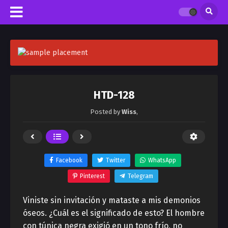
HTD-128
Posted by
Wiss
,
Facebook
Twitter
WhatsApp
Pinterest
Telegram
Viniste sin invitación y mataste a mis demonios
óseos. ¿Cuál es el significado de esto? El hombre
con túnica negra exigió en un tono frío, no