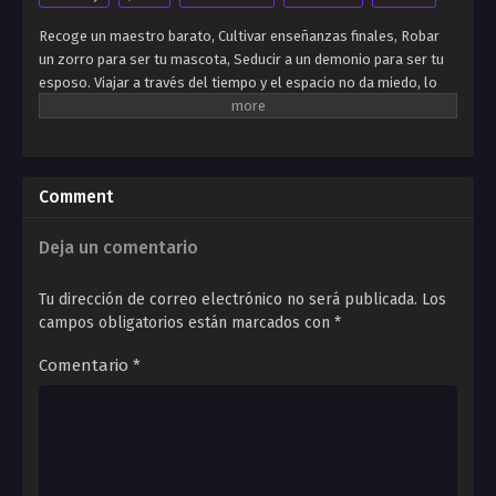
Recoge un maestro barato, Cultivar enseñanzas finales, Robar
un zorro para ser tu mascota, Seducir a un demonio para ser tu
esposo. Viajar a través del tiempo y el espacio no da miedo, lo
único que debe temer es la falta de cultura. Todos dicen que el
camino de cultivo es largo; El mejor camino a caminar es el
camino más adecuado para usted. ¡Eso es solo una mentira!
Viajamos a través del tiempo y el espacio, caminaremos por el
Comment
camino de otras personas para que no tengan camino para
caminar. No hay nada de qué preocuparse si no puede ser
juzgado. Podemos aprobar la prueba de otro y convertirnos en
Deja un comentario
nuestra propia deidad.
Tu dirección de correo electrónico no será publicada.
Los
campos obligatorios están marcados con
*
Comentario
*