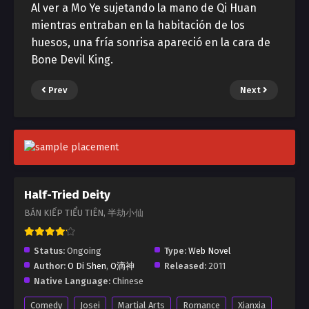
Al ver a Mo Ye sujetando la mano de Qi Huan
mientras entraban en la habitación de los
huesos, una fría sonrisa apareció en la cara de
Bone Devil King.
Prev
Next
Half-Tried Deity
BÁN KIẾP TIỂU TIÊN, 半劫小仙
Status:
Ongoing
Type:
Web Novel
Author:
O Di Shen
,
O滴神
Released:
2011
Native Language:
Chinese
Comedy
Josei
Martial Arts
Romance
Xianxia