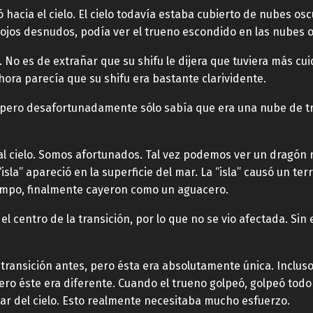
 hacia el cielo. El cielo todavía estaba cubierto de nubes os
 ojos desnudos, podía ver el trueno escondido en las nubes 
. No es de extrañar que su shifu le dijera que tuviera más c
Ahora parecía que su shifu era bastante clarividente.
ta, pero desafortunadamente sólo sabía que era una nube de 
 al cielo. Somos afortunados. Tal vez podemos ver un dragón 
a” apareció en la superficie del mar. La “isla” causó un terr
mpo, finalmente cayeron como un aguacero.
el centro de la transición, por lo que no se vio afectada. Si
transición antes, pero ésta era absolutamente única. Inclus
ro éste era diferente. Cuando el trueno golpeó, golpeó todo 
ar del cielo. Esto realmente necesitaba mucho esfuerzo.