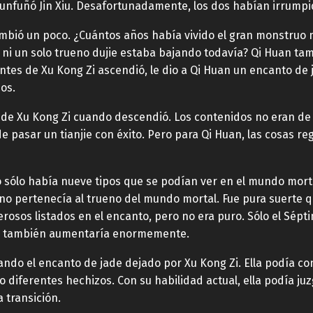
unfuñó Jin Xiu. Desafortunadamente, los dos habían irrumpido
ambió un poco. ¿Cuántos años había vivido el gran monstruo
o, ni un solo trueno dujie estaba bajando todavía? Qi Huan t
 antes de Xu Kong Zi ascendió, le dio a Qi Huan un encanto de
os.
 de Xu Kong Zi cuando descendió. Los contenidos no eran de g
de pasar un tianjie con éxito. Pero para Qi Huan, las cosas 
 sólo había nueve tipos que se podían ver en el mundo mort
no pertenecía al trueno del mundo mortal. Fue pura suerte qu
osos listados en el encanto, pero no era puro. Sólo el Sépt
der también aumentaría enormemente.
ndo el encanto de jade dejado por Xu Kong Zi. Ella podía con
iferentes hechizos. Con su habilidad actual, ella podía juzg
 transición.