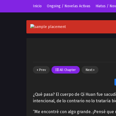
Inicio
Ongoing / Novelas Activas
Hiatus / No
Prev
All Chapter
Next
¿Qué pasa? El cuerpo de Qi Huan fue sacudi
intencional, de lo contrario no lo trataría bi
“Me encontré con algo grande. ¡Pensé que r