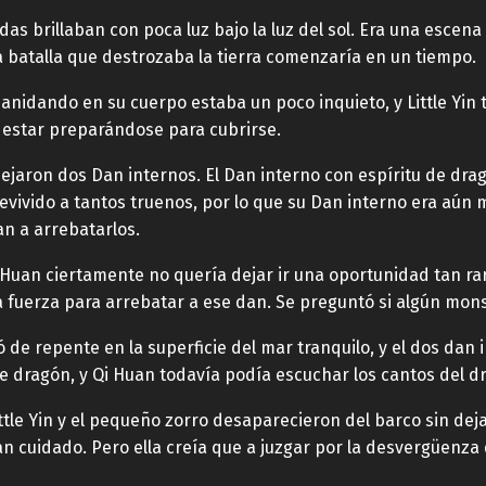
ndas brillaban con poca luz bajo la luz del sol. Era una escen
 batalla que destrozaba la tierra comenzaría en un tiempo.
anidando en su cuerpo estaba un poco inquieto, y Little Yin
o estar preparándose para cubrirse.
dejaron dos Dan internos. El Dan interno con espíritu de dra
evivido a tantos truenos, por lo que su Dan interno era aún
n a arrebatarlos.
 Huan ciertamente no quería dejar ir una oportunidad tan rar
 la fuerza para arrebatar a ese dan. Se preguntó si algún mo
e repente en la superficie del mar tranquilo, y el dos dan i
de dragón, y Qi Huan todavía podía escuchar los cantos del
tle Yin y el pequeño zorro desaparecieron del barco sin deja
n cuidado. Pero ella creía que a juzgar por la desvergüenza de