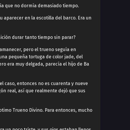
ecía que no dormía demasiado tiempo.
u aparecer en la escotilla del barco. Era un
ición durar tanto tiempo sin parar?
l amanecer, pero el trueno seguía en
una pequeña tortuga de color jade, del
ro era muy delgada, parecía el hijo de Ba
es el caso, entonces no es cuarenta y nueve
gón real, así que realmente dejó que sus
éptimo Trueno Divino. Para entonces, mucho
a un poco triste, y sus ojos estaban llenos