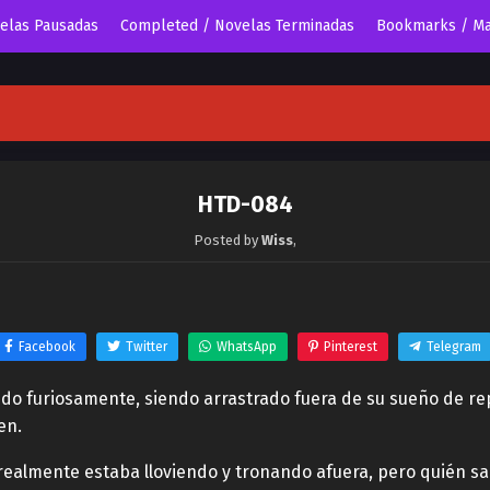
velas Pausadas
Completed / Novelas Terminadas
Bookmarks / Ma
HTD-084
Posted by
Wiss
,
Facebook
Twitter
WhatsApp
Pinterest
Telegram
do furiosamente, siendo arrastrado fuera de su sueño de re
en.
ealmente estaba lloviendo y tronando afuera, pero quién sab