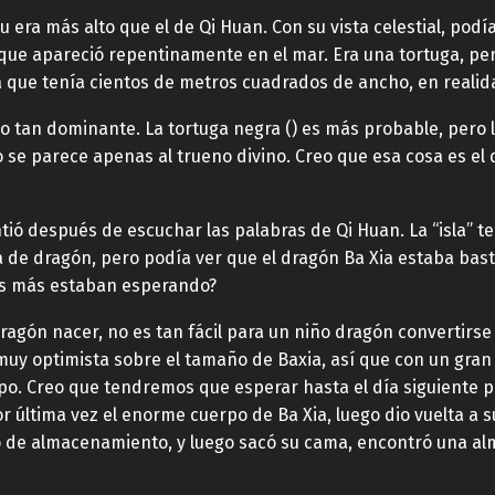
n Xiu era más alto que el de Qi Huan. Con su vista celestial, p
a que apareció repentinamente en el mar. Era una tortuga, pe
 que tenía cientos de metros cuadrados de ancho, en realid
o tan dominante. La tortuga negra () es más probable, pero l
 se parece apenas al trueno divino. Creo que esa cosa es el d
intió después de escuchar las palabras de Qi Huan. La “isla”
a de dragón, pero podía ver que el dragón Ba Xia estaba bas
nos más estaban esperando?
dragón nacer, no es tan fácil para un niño dragón convertirs
muy optimista sobre el tamaño de Baxia, así que con un gran
o. Creo que tendremos que esperar hasta el día siguiente p
r última vez el enorme cuerpo de Ba Xia, luego dio vuelta a s
llo de almacenamiento, y luego sacó su cama, encontró una al