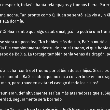
n despertó, todavía había relámpagos y truenos fuera. Par
una noche. Tan pronto como Qi Huan se sentó, ella vio a Jin Xi
s ella dormía.
? Qi Huan sintió que algo estaba mal, ¿cómo podría una trans
u se viera un poco fea, “No hables más de ello, Ba Xia murió a
a fue completamente destruido por el trueno, vi que había 
erpo de Ba Xia. La tortuga también tenía venas de dragón, pe
ió a luchar contra el trueno por el bien de sus hijos. Si ese 
mpermanente. Ba Xia sabía que no iba a convertirse en un dra
 malo, pero ¿pueden evitar el castigo desde los cielos?
 reunieran, definitivamente serían más aterradores que el S
verdad, seguramente será borrado.
Jin Xiu escuchara la explicación de Qi Huan, su expresión er