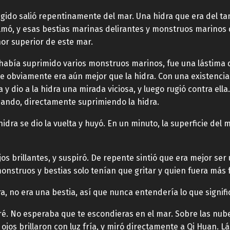
rugido salió repentinamente del mar. Una hidra que era del t
lmó, y esas bestias marinas delirantes y monstruos marinos
ñor superior de este mar.
 había suprimido varios monstruos marinos, fue una lástima q
e obviamente era aún mejor que la hidra. Con una existencia
a y dio a la hidra una mirada viciosa, y luego rugió contra ella
dando, directamente suprimiendo la hidra.
idra se dio la vuelta y huyó. En un minuto, la superficie del 
jos brillantes, y suspiró. De repente sintió que era mejor se
onstruos y bestias solo tenían que gritar y quien fuera más 
, no era una bestia, así que nunca entendería lo que signifi
é. No esperaba que te escondieras en el mar. Sobre las nube
jos brillaron con luz fría, y miró directamente a Qi Huan. L