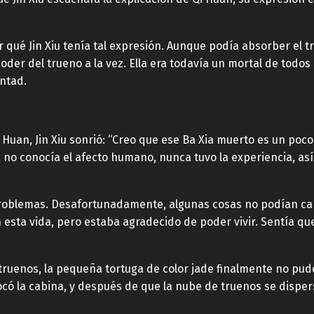
 qué Jin Xiu tenía tal expresión. Aunque podía absorber el t
oder del trueno a la vez. Ella era todavía un mortal de todos
untad.
 Huan, Jin Xiu sonrió: “Creo que ese Ba Xia muerto es un poc
s, no conocía el afecto humano, nunca tuvo la experiencia, así
problemas. Desafortunadamente, algunas cosas no podían ca
n esta vida, pero estaba agradecido de poder vivir. Sentía qu
o truenos, la pequeña tortuga de color jade finalmente no pu
có la cabina, y después de que la nube de truenos se dispers