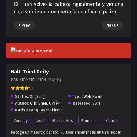
Qi Huan volvió la cabeza rígidamente y vio una
cara sonriente que merecía una fuerte paliza.
Prev
Next
Half-Tried Deity
BÁN KIẾP TIỂU TIÊN, 半劫小仙
Status:
Ongoing
Type:
Web Novel
Author:
O Di Shen
,
O滴神
Released:
2011
Native Language:
Chinese
Comedy
Josei
Martial Arts
Romance
Xianxia
Recoge un maestro barato, Cultivar enseñanzas finales, Robar