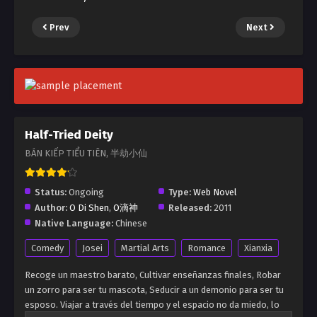
Prev
Next
Half-Tried Deity
BÁN KIẾP TIỂU TIÊN, 半劫小仙
Status:
Ongoing
Type:
Web Novel
Author:
O Di Shen
,
O滴神
Released:
2011
Native Language:
Chinese
Comedy
Josei
Martial Arts
Romance
Xianxia
Recoge un maestro barato, Cultivar enseñanzas finales, Robar
un zorro para ser tu mascota, Seducir a un demonio para ser tu
esposo. Viajar a través del tiempo y el espacio no da miedo, lo