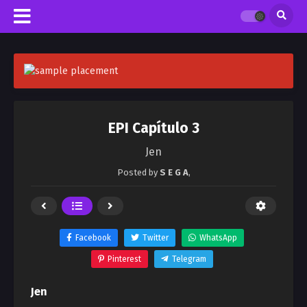
EPI Capítulo 3
Jen
Posted by
S E G A
,
Facebook
Twitter
WhatsApp
Pinterest
Telegram
Jen