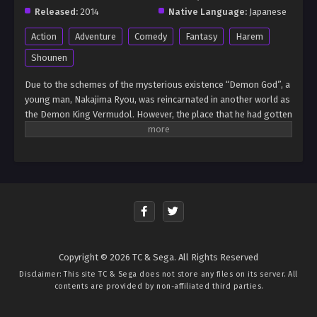
Released:
2014
Native Language:
Japanese
Action
Adventure
Comedy
Fantasy
Harem
Shounen
Due to the schemes of the mysterious existence “Demon God”, a
young man, Nakajima Ryou, was reincarnated in another world as
the Demon King Vermudol. However, the place that he had gotten
down to was, a Mazoku continent that had grown wild at the
height of chaos. If the birth of a new Demon King were to be
known by the Humans, there was no doubt that a Hero would
come to defeat him before long. In order to change his fate of
“Simply Perishing to the Hero”, Demon King Vermudol sets out
to quickly unify the continent with his cheat authority!
Copyright © 2026 TC & Sega. All Rights Reserved
Disclaimer: This site
TC & Sega
does not store any files on its server. All
contents are provided by non-affiliated third parties.