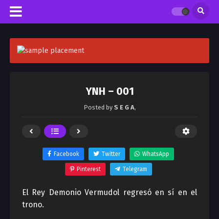
YNH – 001
Posted by
S E G A
,
Facebook
Twitter
WhatsApp
Pinterest
Telegram
El Rey Demonio Vermudol regresó en sí en el
trono.