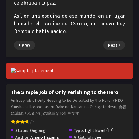
celebraban la paz.
Así, en una esquina de ese mundo, en un lugar
llamado el Continente Oscuro, un nuevo Rey
Demonio había nacido.
Prev
Next
The Simple Job of Only Perishing to the Hero
An Easy Job of Only Needing to be Defeated by the Hero, YHKO,
Yuusha ni Horobosareru Dake no Kantan na Oshigoto desu, 勇者
に滅ぼされるだけの簡単なお仕事です
Status:
Ongoing
Type:
Light Novel (JP)
Author:
Amano Hazama
Artist:
Johndee