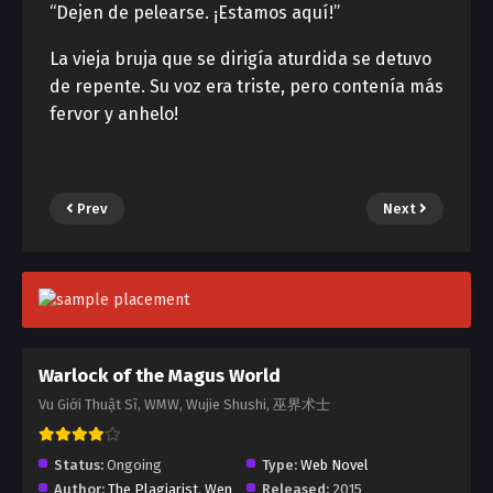
“Dejen de pelearse. ¡Estamos aquí!”
La vieja bruja que se dirigía aturdida se detuvo
de repente. Su voz era triste, pero contenía más
fervor y anhelo!
Prev
Next
Warlock of the Magus World
Vu Giới Thuật Sĩ, WMW, Wujie Shushi, 巫界术士
Status:
Ongoing
Type:
Web Novel
Author:
The Plagiarist
,
Wen
Released:
2015