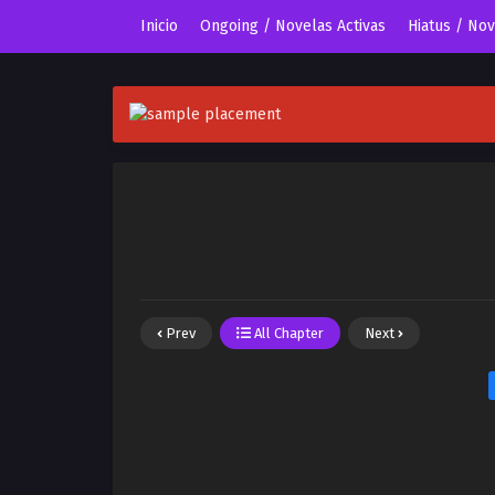
Inicio
Ongoing / Novelas Activas
Hiatus / No
Prev
All Chapter
Next