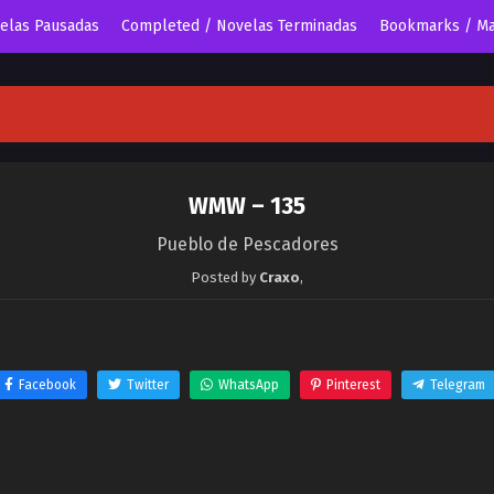
velas Pausadas
Completed / Novelas Terminadas
Bookmarks / Ma
WMW – 135
Pueblo de Pescadores
Posted by
Craxo
,
Facebook
Twitter
WhatsApp
Pinterest
Telegram