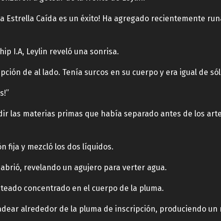
 la Estrella Caída es un éxito! Ha agregado recientemente ru
ip I.A, Leylin reveló una sonrisa.
ión de al lado. Tenía surcos en su cuerpo y era igual de sól
s!”
dir las materias primas que había separado antes de los art
 fija y mezcló los dos líquidos.
e abrió, revelando un agujero para verter agua.
ateado concentrado en el cuerpo de la pluma.
padear alrededor de la pluma de inscripción, produciendo un