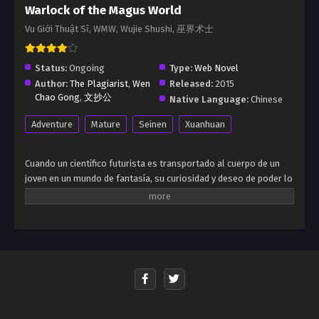
Warlock of the Magus World
Vu Giới Thuật Sĩ, WMW, Wujie Shushi, 巫界术士
Status:
Ongoing
Type:
Web Novel
Author:
The Plagiarist
,
Wen
Released:
2015
Chao Gong
,
文抄公
Native Language:
Chinese
Adventure
Mature
Seinen
Xuanhuan
Cuando un científico futurista es transportado al cuerpo de un
joven en un mundo de fantasía, su curiosidad y deseo de poder lo
impulsan a perseguir la magia. En un mundo sin piedad, Leylin no
tiene reparos en hacer cualquier cosa si eso le trae beneficios. Es
frío, despiadado y calculador, nunca formando lazos que puedan
obstaculizar su objetivo final...
¿Honor? ¿Quién necesita eso...? Hmmm... ese tipo parece
demasiado poderoso para enfrentarme a él ahora... Mejor
mantengo un perfil bajo por el momento.