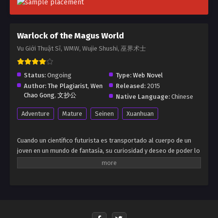
Warlock of the Magus World
Vu Giới Thuật Sĩ, WMW, Wujie Shushi, 巫界术士
Status:
Ongoing
Type:
Web Novel
Author:
The Plagiarist
,
Wen
Released:
2015
Chao Gong
,
文抄公
Native Language:
Chinese
Adventure
Mature
Seinen
Xuanhuan
Cuando un científico futurista es transportado al cuerpo de un
joven en un mundo de fantasía, su curiosidad y deseo de poder lo
impulsan a perseguir la magia. En un mundo sin piedad, Leylin no
tiene reparos en hacer cualquier cosa si eso le trae beneficios. Es
frío, despiadado y calculador, nunca formando lazos que puedan
obstaculizar su objetivo final...
¿Honor? ¿Quién necesita eso...? Hmmm... ese tipo parece