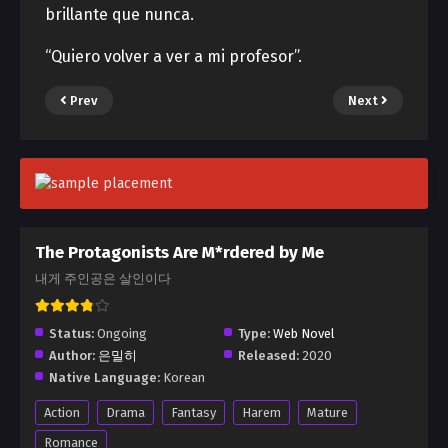
brillante que nunca.
“Quiero volver a ver a mi profesor”.
Prev
Next
The Protagonists Are M*rdered by Me
내게 주인공은 살인이다
Status:
Ongoing
Type:
Web Novel
Author:
은밀히
Released:
2020
Native Language:
Korean
Action
Drama
Fantasy
Harem
Mature
Romance