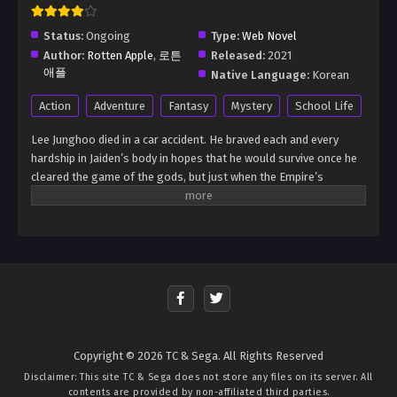
Status:
Ongoing
Type:
Web Novel
Author:
Rotten Apple
,
로튼
Released:
2021
애플
Native Language:
Korean
Action
Adventure
Fantasy
Mystery
School Life
Lee Junghoo died in a car accident. He braved each and every
hardship in Jaiden’s body in hopes that he would survive once he
cleared the game of the gods, but just when the Empire’s
strongest family was about to fall and be killed by the
monsters… [The Beta Test has been completed.] Based on these
words, it seemed like he still had another chance. 1 Stop the
destruction of the continent. 2 Survive until the age of 35. He was
given these two main quests. He had tried to finish the first one
during the beta test. However, he realized that there was no
solution to this problem. So this time, he was going to pick the
second. And the first step for him to achieve this was to leave
this crazy family of his. “Maybe the answer is running away from
Copyright © 2026 TC & Sega. All Rights Reserved
home?”
Disclaimer: This site
TC & Sega
does not store any files on its server. All
contents are provided by non-affiliated third parties.