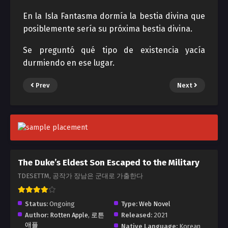
En la Isla Fantasma dormía la bestia divina que
posiblemente sería su próxima bestia divina.
Se preguntó qué tipo de existencia yacía
durmiendo en ese lugar.
Prev
Next
The Duke’s Eldest Son Escaped to the Military
TDESETTM, 공작가 장남은 군대로 가출한다
Status:
Ongoing
Type:
Web Novel
Author:
Rotten Apple
,
로튼
Released:
2021
애플
Native Language:
Korean