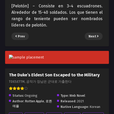
[Pelotón] – Consiste en 3~4 escuadrones.
Alrededor de 15-40 soldados. Los que tienen el
rango de teniente pueden ser nombrados
líderes de pelotón.
Prev
Next
The Duke’s Eldest Son Escaped to the Military
TDESETTM, 공작가 장남은 군대로 가출한다
Status:
Ongoing
Type:
Web Novel
Author:
Rotten Apple
,
로튼
Released:
2021
애플
Native Language:
Korean