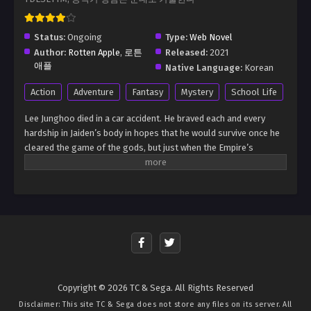
Status:
Ongoing
Type:
Web Novel
Author:
Rotten Apple
,
로튼
Released:
2021
애플
Native Language:
Korean
Action
Adventure
Fantasy
Mystery
School Life
Lee Junghoo died in a car accident. He braved each and every
hardship in Jaiden’s body in hopes that he would survive once he
cleared the game of the gods, but just when the Empire’s
strongest family was about to fall and be killed by the
monsters… [The Beta Test has been completed.] Based on these
words, it seemed like he still had another chance. 1 Stop the
destruction of the continent. 2 Survive until the age of 35. He was
given these two main quests. He had tried to finish the first one
during the beta test. However, he realized that there was no
solution to this problem. So this time, he was going to pick the
second. And the first step for him to achieve this was to leave
this crazy family of his. “Maybe the answer is running away from
Copyright © 2026 TC & Sega. All Rights Reserved
home?”
Disclaimer: This site
TC & Sega
does not store any files on its server. All