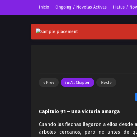
Inicio
Ongoing / Novelas Activas
Hiatus / No
Prev
All Chapter
Next
Capítulo 91 – Una victoria amarga
Cuando las flechas llegaron a ellos desde 
árboles cercanos, pero no antes de qu