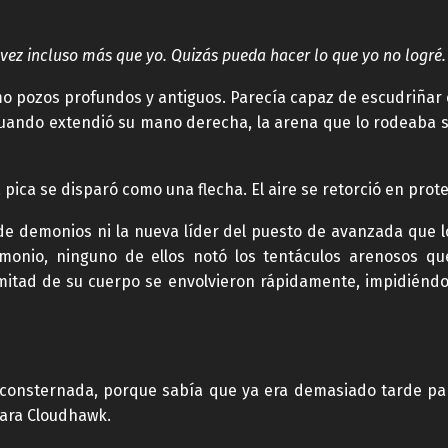
ez incluso más que yo. Quizás pueda hacer lo que yo no logré. 
 pozos profundos y antiguos. Parecía capaz de escudriñar el
y cuando extendió su mano derecha, la arena que lo rodeaba
pica se disparó como una flecha. El aire se retorció en prot
de demonios ni la nueva líder del puesto de avanzada que l
emonio, ninguno de ellos notó los tentáculos arenosos qu
mitad de su cuerpo se envolvieron rápidamente, impidiénd
 consternada, porque sabía que ya era demasiado tarde par
para Cloudhawk.