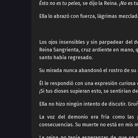
Ésta no es tu pelea,
se dijo la Reina.
¡No es t
Ella lo abrazó con fuerza, lágrimas mezcl
Los ojos insensibles y sin parpadear del
Reina Sangrienta, cruz ardiente en mano, qu
santo había regresado.
Su mirada nunca abandonó el rostro de su a
Él le respondió con una expresión curiosa
¡Si tus dioses supieran esto, se sentirían d
Ella no hizo ningún intento de discutir. Gru
La voz del demonio era fría como las 
consecuencias. Su muerte no está en mis ma
La reina no tenía esperanzas de que se c