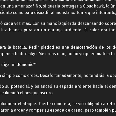
an una amenaza? No, si quería proteger a Cloudhawk, la úni
iciente como para disuadir al monstruo. Tenía que intentarlo,
ió cada vez más. Con su mano izquierda descansando sobre 
u luz blanca pura en un naranja ardiente. El calor era ta
ara la batalla. Pedir piedad es una demostración de los d
pensa te diré algo. Me creas o no, no fui yo quien mató a tu
e diga un demonio?”
an simple como crees. Desafortunadamente, no tendrás la op
do su potencial, y balanceó su espada ardiente hacia el d
ue iluminó el bosque oscuro.
loquear el ataque. Fuerte como era, se vio obligado a retro
zaron a arder y romper su espada de arena, pero también pud