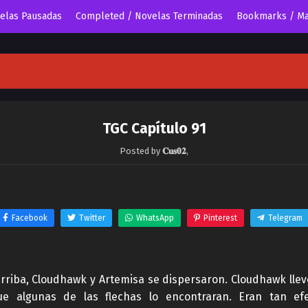
velas Pausadas
Completed / Novelas Terminadas
Bookmarks / Ma
TGC Capítulo 91
Posted by
𝐂𝐮𝐬𝟎𝟐
,
Facebook
Twitter
WhatsApp
Pinterest
Telegram
arriba, Cloudhawk y Artemisa se dispersaron. Cloudhawk llev
e algunas de las flechas lo encontraran. Eran tan efec