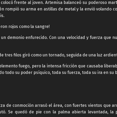
 colocó frente al joven. Artemisa balanceó su poderoso marti
n rompió su arma en astillas de metal y la envió volando 
is.
eron rojos como la sangre!
o un demonio enfurecido. Con una velocidad y fuerza que n
de tres filos giró como un tornado, seguida de una luz ardient
 elemento fuego, pero la intensa fricción que causaba libera
o todo su poder psíquico, toda su fuerza, toda su ira en su 
za de conmoción arrasó el área, con fuertes vientos que a
utó. Se quedó de pie con la palma abierta levantada, l