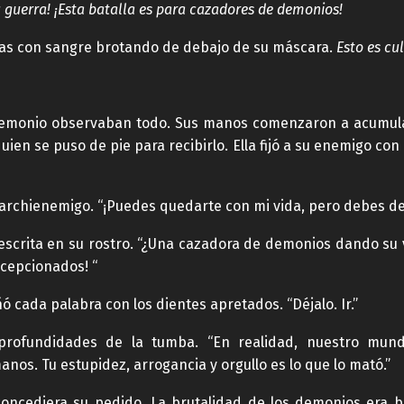
u guerra! ¡Esta batalla es para cazadores de demonios!
adas con sangre brotando de debajo de su máscara.
Esto es cu
 demonio observaban todo. Sus manos comenzaron a acumula
ien se puso de pie para recibirlo. Ella fijó a su enemigo con
rchienemigo. “¡Puedes quedarte con mi vida, pero debes deja
 escrita en su rostro. “¿Una cazadora de demonios dando su
ecepcionados! “
ñó cada palabra con los dientes apretados. “Déjalo. Ir.”
profundidades de la tumba. “En realidad, nuestro mundo
nos. Tu estupidez, arrogancia y orgullo es lo que lo mató.”
oncediera su pedido. La brutalidad de los demonios era b