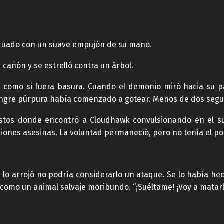
ntuado con un suave empujón de su mano.
cañón y se estrelló contra un árbol.
do como si fuera basura. Cuando el demonio miró hacia su 
angre púrpura había comenzado a gotear. Menos de dos segu
ustos donde encontró a Cloudhawk convulsionando en el su
iones asesinas. La voluntad permaneció, pero no tenía el po
e lo arrojó no podría considerarlo un ataque. Se lo había h
 como un animal salvaje moribundo. “¡Suéltame! ¡Voy a matarl