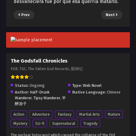
desvaneciera fue por qué ella querría matarlo.
Prev
Next
The Godsfall Chronicles
FGR, TGC, The Fallen God Records, 陨神记
Status:
Ongoing
Type:
Web Novel
Author:
Half-Drunk
Native Language:
Chinese
Wanderer
,
Tipsy Wanderer
,
半
醉游子
Action
Adventure
Fantasy
Martial Arts
Mature
Mystery
Sci-fi
Supernatural
Tragedy
The nuclear holocaust which caused the collapse of the Old