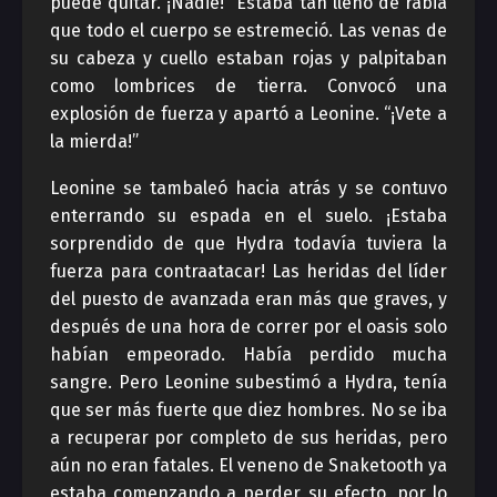
puede quitar. ¡Nadie!” Estaba tan lleno de rabia
que todo el cuerpo se estremeció. Las venas de
su cabeza y cuello estaban rojas y palpitaban
como lombrices de tierra. Convocó una
explosión de fuerza y ​​apartó a Leonine. “¡Vete a
la mierda!”
Leonine se tambaleó hacia atrás y se contuvo
enterrando su espada en el suelo. ¡Estaba
sorprendido de que Hydra todavía tuviera la
fuerza para contraatacar! Las heridas del líder
del puesto de avanzada eran más que graves, y
después de una hora de correr por el oasis solo
habían empeorado. Había perdido mucha
sangre. Pero Leonine subestimó a Hydra, tenía
que ser más fuerte que diez hombres. No se iba
a recuperar por completo de sus heridas, pero
aún no eran fatales. El veneno de Snaketooth ya
estaba comenzando a perder su efecto, por lo