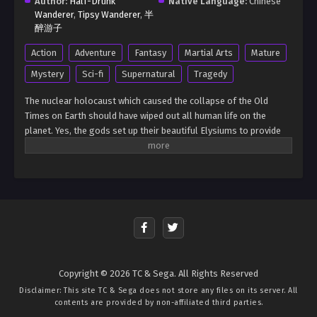
Author:
Half-Drunk
Native Language:
Chinese
Wanderer
,
Tipsy Wanderer
,
半
醉游子
Action
Adventure
Fantasy
Martial Arts
Mature
Mystery
Sci-fi
Supernatural
Tragedy
The nuclear holocaust which caused the collapse of the Old
Times on Earth should have wiped out all human life on the
planet. Yes, the gods set up their beautiful Elysiums to provide
sanctuaries for their chosen, but by all rights everyone outside
the elysian lands should’ve perished long ago. Yet somehow,
human life still managed to persist, even in the deadly, mutant-
infested wastelands. Cloudhawk was a young scavenger who
dreamed of being as free as the hawks in the skies, yet seemed
destined to live out his life scrounging for scraps in the
wasteland ruins. Fate, however, is ever-fickle. A chance meeting
with a ragtag group of mercenaries changed the trajectory of his
life, bringing him into a world with mutants and metahumans,
Copyright © 2026 TC & Sega. All Rights Reserved
demonhunters and godslayers, and even gods and demons.
Disclaimer: This site
TC & Sega
does not store any files on its server. All
Cloudhawk would find his own place in a world that was far
contents are provided by non-affiliated third parties.
greater than he had imagined, find his own path between the