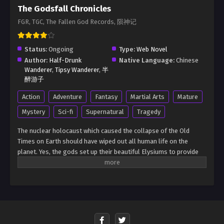
The Godsfall Chronicles
FGR, TGC, The Fallen God Records, 陨神记
Status:
Ongoing
Type:
Web Novel
Author:
Half-Drunk
Native Language:
Chinese
Wanderer
,
Tipsy Wanderer
,
半
醉游子
Action
Adventure
Fantasy
Martial Arts
Mature
Mystery
Sci-fi
Supernatural
Tragedy
The nuclear holocaust which caused the collapse of the Old
Times on Earth should have wiped out all human life on the
planet. Yes, the gods set up their beautiful Elysiums to provide
sanctuaries for their chosen, but by all rights everyone outside
the elysian lands should’ve perished long ago. Yet somehow,
human life still managed to persist, even in the deadly, mutant-
infested wastelands. Cloudhawk was a young scavenger who
dreamed of being as free as the hawks in the skies, yet seemed
destined to live out his life scrounging for scraps in the