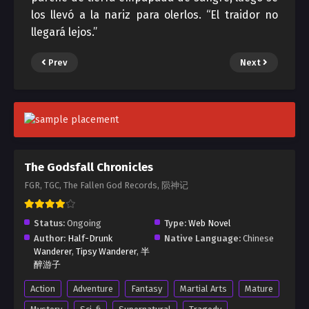
los llevó a la nariz para olerlos. “El traidor no
llegará lejos.”
Prev
Next
The Godsfall Chronicles
FGR, TGC, The Fallen God Records, 陨神记
Status:
Ongoing
Type:
Web Novel
Author:
Half-Drunk
Native Language:
Chinese
Wanderer
,
Tipsy Wanderer
,
半
醉游子
Action
Adventure
Fantasy
Martial Arts
Mature