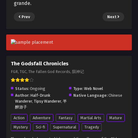
grande.
Prev
Next
The Godsfall Chronicles
FGR, TGC, The Fallen God Records, 陨神记
Status:
Ongoing
Type:
Web Novel
Author:
Half-Drunk
Native Language:
Chinese
Wanderer
,
Tipsy Wanderer
,
半
醉游子
Action
Adventure
Fantasy
Martial Arts
Mature
Mystery
Sci-fi
Supernatural
Tragedy