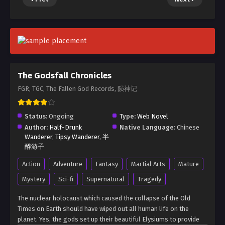
The Godsfall Chronicles
FGR, TGC, The Fallen God Records, 陨神记
Status:
Ongoing
Type:
Web Novel
Author:
Half-Drunk
Native Language:
Chinese
Wanderer
,
Tipsy Wanderer
,
半
醉游子
Action
Adventure
Fantasy
Martial Arts
Mature
Mystery
Sci-fi
Supernatural
Tragedy
The nuclear holocaust which caused the collapse of the Old
Times on Earth should have wiped out all human life on the
planet. Yes, the gods set up their beautiful Elysiums to provide