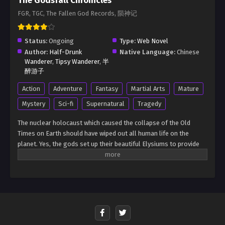
The Godsfall Chronicles
FGR, TGC, The Fallen God Records, 陨神记
Status:
Ongoing
Type:
Web Novel
Author:
Half-Drunk
Native Language:
Chinese
Wanderer
,
Tipsy Wanderer
,
半
醉游子
Action
Adventure
Fantasy
Martial Arts
Mature
Mystery
Sci-fi
Supernatural
Tragedy
The nuclear holocaust which caused the collapse of the Old
Times on Earth should have wiped out all human life on the
planet. Yes, the gods set up their beautiful Elysiums to provide
sanctuaries for their chosen, but by all rights everyone outside
the elysian lands should’ve perished long ago. Yet somehow,
human life still managed to persist, even in the deadly, mutant-
infested wastelands. Cloudhawk was a young scavenger who
dreamed of being as free as the hawks in the skies, yet seemed
destined to live out his life scrounging for scraps in the
wasteland ruins. Fate, however, is ever-fickle. A chance meeting