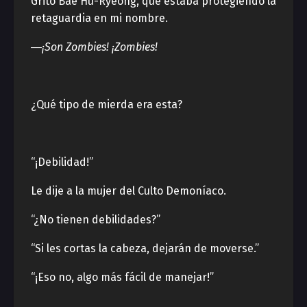
Gritó Bae Hu-Ryeong, que estaba protegiendo la
retaguardia en mi nombre.
―¡Son Zombies! ¡Zombies!
¿Qué tipo de mierda era esta?
“¡Debilidad!”
Le dije a la mujer del Culto Demoníaco.
“¿No tienen debilidades?”
“Si les cortas la cabeza, dejarán de moverse.”
“¡Eso no, algo más fácil de manejar!”