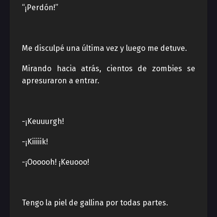
“¡Perdón!”
Me disculpé una última vez y luego me detuve.
Mirando hacia atrás, cientos de zombies se
apresuraron a entrar.
-¡Keuuurgh!
-¡Kiiiiik!
-¡Oooooh! ¡Keuooo!
Tengo la piel de gallina por todas partes.