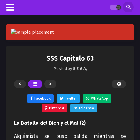
SSS Capítulo 63
Posted by
S E G A
,
Facebook
Twitter
WhatsApp
Pinterest
Telegram
La Batalla del Bien y el Mal (2)
Alquimista se puso pálida mientras se