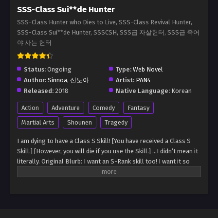
SSS-Class Sui**de Hunter
SSS-Class Hunter who Dies to Live, SSS-Class Revival Hunter,
SSS-Class Sui**de Hunter, SSSCSH, SSS급 자살헌터, SSS급 죽어
야 사는 헌터
Status:
Ongoing
Type:
Web Novel
Author:
Sinnoa
,
신노아
Artist:
PAN4
Released:
2018
Native Language:
Korean
Action
Adventure
Comedy
Fantasy
Martial Arts
Shounen
Tragedy
I am dying to have a Class S Skill! [You have received a Class S
Skill.] [However, you will die if you use the Skill.] …I didn’t mean it
literally. Original Blurb: I want an S-Rank skill too! I want it so
badly, I would even die for it! [You have awakened an S-Rank skill.]
[But it only works when you die.] Eh !? WHAT IS THE POINT OF
GETTING ONE IF I DIE !?