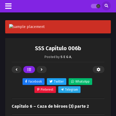
SSS Capítulo 006b
Posted by
S E G A
,
Facebook
Twitter
WhatsApp
Pinterest
Telegram
Capítulo 6 – Caza de héroes (3) parte 2