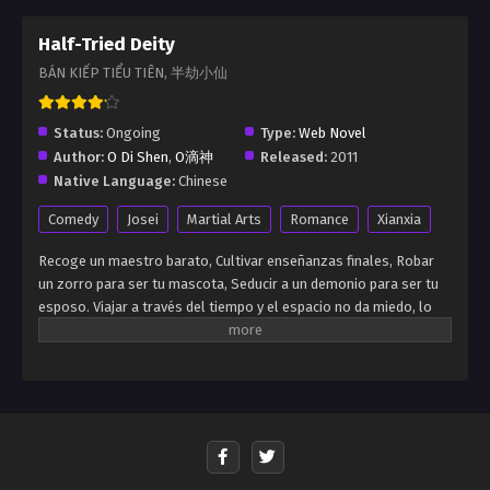
Half-Tried Deity
BÁN KIẾP TIỂU TIÊN, 半劫小仙
Status:
Ongoing
Type:
Web Novel
Author:
O Di Shen
,
O滴神
Released:
2011
Native Language:
Chinese
Comedy
Josei
Martial Arts
Romance
Xianxia
Recoge un maestro barato, Cultivar enseñanzas finales, Robar
un zorro para ser tu mascota, Seducir a un demonio para ser tu
esposo. Viajar a través del tiempo y el espacio no da miedo, lo
único que debe temer es la falta de cultura. Todos dicen que el
camino de cultivo es largo; El mejor camino a caminar es el
camino más adecuado para usted. ¡Eso es solo una mentira!
Viajamos a través del tiempo y el espacio, caminaremos por el
camino de otras personas para que no tengan camino para
caminar. No hay nada de qué preocuparse si no puede ser
juzgado. Podemos aprobar la prueba de otro y convertirnos en